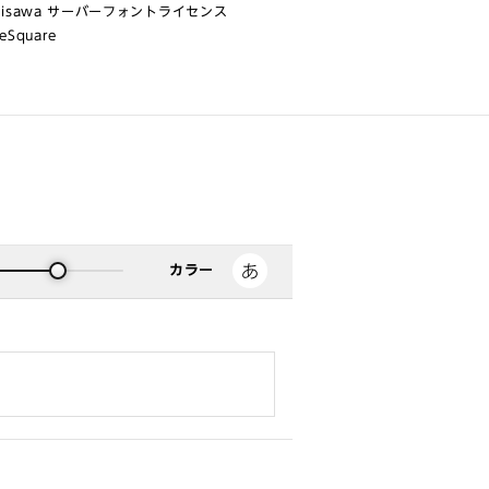
risawa サーバーフォントライセンス
eSquare
カラー