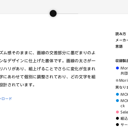
読み方
メーカ
言語
ズム感そのままに、画線の交差部分に墨だまりのよ
ンなデザインに仕上げた書体です。画線の太さが一
収録製
Mo
リハリがあり、組上げることでさらに変化が生まれ
共団
字にあわせて個別に調整されており、どの文字を組
※Mor
設計されています。
異なり
MO
ンロード
MOR
ck
Sel
組込
サー