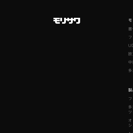
モ
書
フ
U
欧
中
多
製
フ
多
ツ
オ
シ