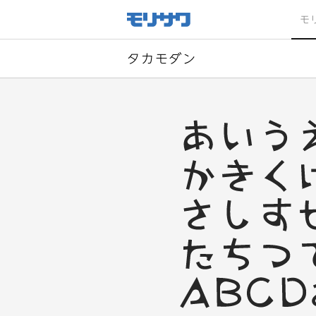
サイト
メ
モ
ニュー
を読み
飛ばし
て本文
へ移動
タカモダン