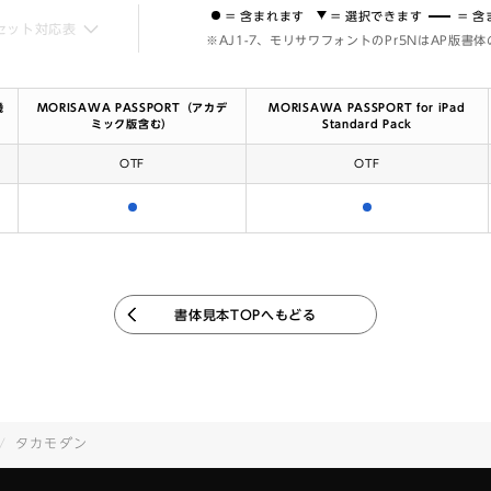
= 含まれます
= 選択できます
= 
セット対応表
※AJ1-7、モリサワフォントのPr5NはAP版書
機
MORISAWA PASSPORT（アカデ
MORISAWA PASSPORT for iPad
ミック版含む）
Standard Pack
OTF
OTF
含まれます
含まれます
書体見本TOPへもどる
タカモダン