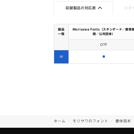
収録製品の対応表
文字
製品
Morisawa Fonts（スタンダード／教育
一覧
関／公共団体）
OTF
含まれます
M
ホーム
モリサワのフォント
書体見本