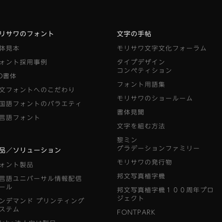
リサワのフォント
文字の手帖
体見本
モリサワ文字文化フォーラム
ォント採用事例
タイプデザイン
コンペティション
D書体
フォント用語集
文フォントへのこだわり
モリサワのショールーム
国語フォントのバラエティ
書体見聞
言語フォント
文字を組む方法
黎ミン
グラデーションファミリー
品／ソリューション
モリサワの発行物
ォント製品
邦文写真植字機
言語ユニバーサル情報配信
ール
邦文写真植字機１００周年プロ
ジェクト
ンデマンド
プリンティング
ステム
FONTPARK