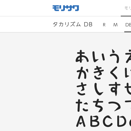
サイト
メ
モ
ニュー
を読み
飛ばし
て本文
へ移動
タカリズム DB
R
M
D