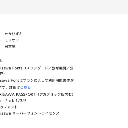
たかりずむ
ー
モリサワ
日本語
品
risawa Fonts（スタンダード／教育機関／公
体）
isawa Fontはプランによって利用可能書体が
ます。詳細は
こちら
RISAWA PASSPORT（アカデミック版含む）
ect Pack 1/3/5
みフォント
risawa サーバーフォントライセンス