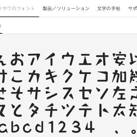
リサワのフォント
製品／ソリューション
文字の手帖
サ
B