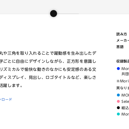
読み方
メーカ
言語
丸や三角を取り入れることで躍動感を生み出したデ
字ごとに自由にデザインしながら、正方形を意識し
収録製
Mo
リズミカルで愉快な動きのなかにも安定感のある文
共団
ディスプレイ、見出し、ロゴタイトルなど、楽しさ
※Mor
活躍します。
異なり
MO
ンロード
Sel
組込
Mo