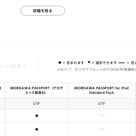
詳細を見る
= 含まれます
= 選択できます
= 
セット対応表
※AJ1-7、モリサワフォントのPr5NはAP版書
機
MORISAWA PASSPORT（アカデ
MORISAWA PASSPORT for iPad
ミック版含む）
Standard Pack
OTF
OTF
含まれます
含まれません
含まれます
含まれません