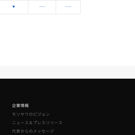
選択できます
含まれません
含まれません
企業情報
モリサワのビジョン
ニュース＆プレスリリース
代表からのメッセージ