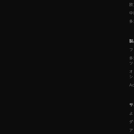
欧
中
多
製
フ
多
ツ
オ
シ
A
サ
よ
ダ
ア