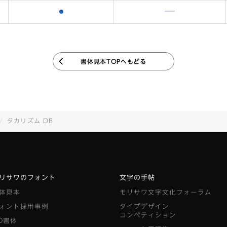
含まれます
含まれません
書体見本TOPへもどる
タカリズム DB
リサワのフォント
文字の手帖
体見本
モリサワ文字文化フォーラム
ォント採用事例
タイプデザイン
コンペティション
D書体