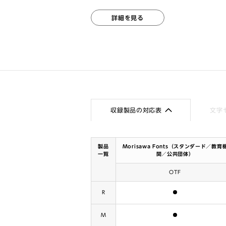
詳細を見る
収録製品の対応表
文字
製品
Morisawa Fonts（スタンダード／教育
一覧
関／公共団体）
OTF
含まれます
R
含まれます
M