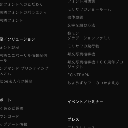
フォント用語集
文フォントへのこだわり
モリサワのショールーム
国語フォントのバラエティ
書体見聞
言語フォント
文字を組む方法
黎ミン
グラデーションファミリー
品／ソリューション
モリサワの発行物
ォント製品
邦文写真植字機
言語ユニバーサル情報配信
ール
邦文写真植字機１００周年プロ
ジェクト
ンデマンド
プリンティング
ステム
FONTPARK
dobe法人向け製品
じょうずなワニのつかまえ方
ポート
イベント／セミナー
くあるご質問
ウンロード
プレス
ップデート情報
プレスリリース