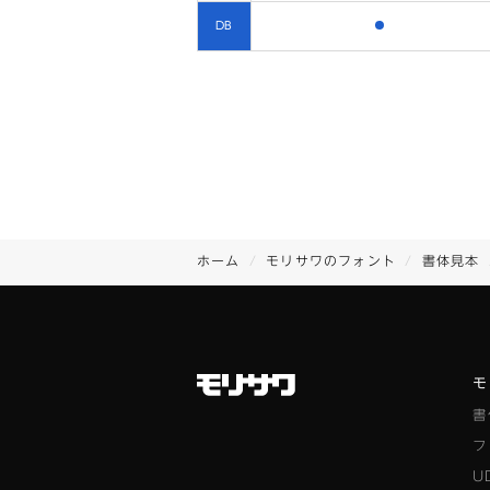
含まれます
DB
ホーム
モリサワのフォント
書体見本
モ
書
フ
U