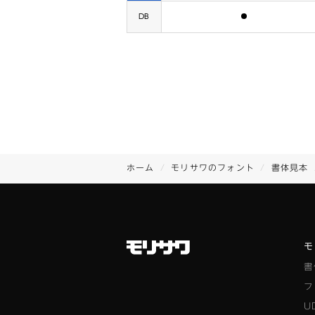
含まれます
DB
ホーム
モリサワのフォント
書体見本
モ
書
フ
U