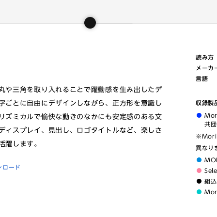
読み方
メーカ
言語
丸や三角を取り入れることで躍動感を生み出したデ
字ごとに自由にデザインしながら、正方形を意識し
収録製
Mo
リズミカルで愉快な動きのなかにも安定感のある文
共団
ディスプレイ、見出し、ロゴタイトルなど、楽しさ
※Mor
活躍します。
異なり
MO
ンロード
Sel
組込
Mo