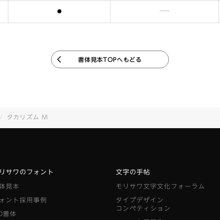
含まれます
含まれません
書体見本TOPへもどる
タカリズム M
リサワのフォント
文字の手帖
体見本
モリサワ文字文化フォーラム
ォント採用事例
タイプデザイン
コンペティション
D書体