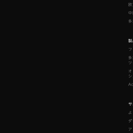
欧
中
多
製
フ
多
ツ
オ
シ
A
サ
よ
ダ
ア