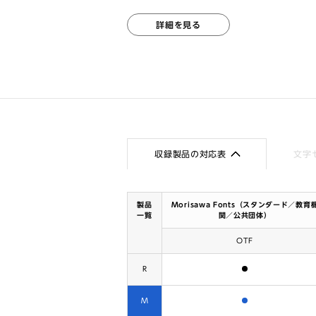
詳細を見る
収録製品の対応表
文字
製品
Morisawa Fonts（スタンダード／教育
一覧
関／公共団体）
OTF
含まれます
R
含まれます
M