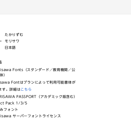
たかりずむ
ー
モリサワ
日本語
品
risawa Fonts（スタンダード／教育機関／公
体）
isawa Fontはプランによって利用可能書体が
ます。詳細は
こちら
RISAWA PASSPORT（アカデミック版含む）
ect Pack 1/3/5
みフォント
risawa サーバーフォントライセンス