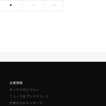
選択できます
含まれません
含まれません
企業情報
モリサワのビジョン
ニュース＆プレスリリース
代表からのメッセージ