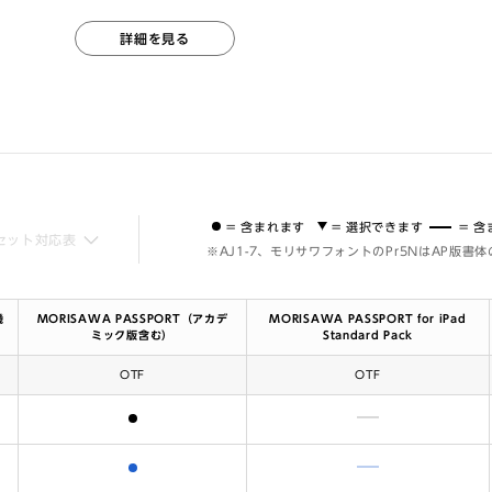
詳細を見る
= 含まれます
= 選択できます
= 
セット対応表
※AJ1-7、モリサワフォントのPr5NはAP版書
機
MORISAWA PASSPORT（アカデ
MORISAWA PASSPORT for iPad
ミック版含む）
Standard Pack
OTF
OTF
含まれます
含まれません
含まれます
含まれません