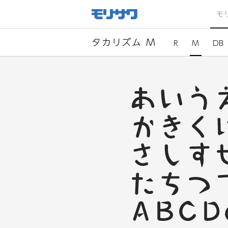
サイト
メ
モ
ニュー
を読み
飛ばし
て本文
へ移動
タカリズム M
R
M
DB