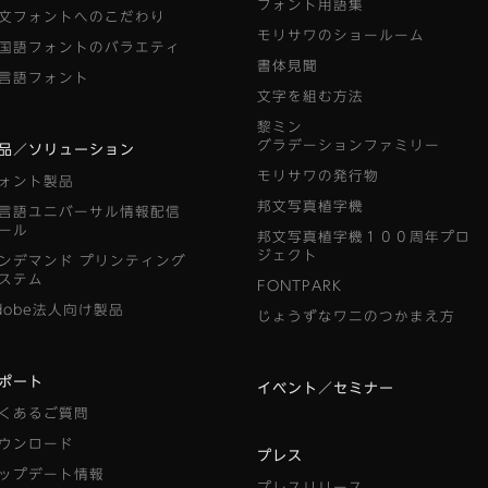
フォント用語集
文フォントへのこだわり
モリサワのショールーム
国語フォントのバラエティ
書体見聞
言語フォント
文字を組む方法
黎ミン
グラデーションファミリー
品／ソリューション
モリサワの発行物
ォント製品
邦文写真植字機
言語ユニバーサル情報配信
ール
邦文写真植字機１００周年プロ
ジェクト
ンデマンド
プリンティング
ステム
FONTPARK
dobe法人向け製品
じょうずなワニのつかまえ方
ポート
イベント／セミナー
くあるご質問
ウンロード
プレス
ップデート情報
プレスリリース