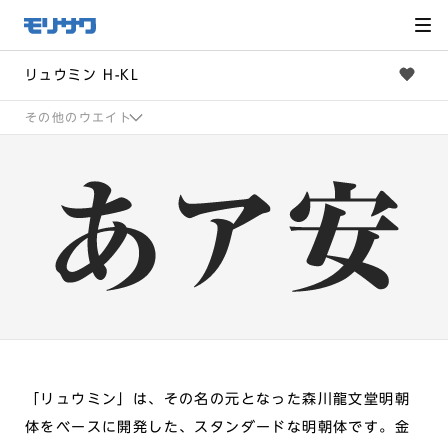
サイト
メ
ニュー
を読み
飛ばし
て本文
へ移動
リュウミン H-KL
その他のウエイト
「リュウミン」は、その名の元となった森川龍文堂明朝
体をベースに開発した、スタンダードな明朝体です。金