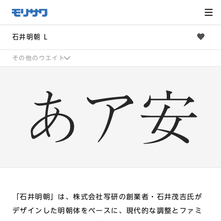
サイト
メ
ニュー
を読み
飛ばし
て本文
へ移動
石井明朝 L
その他のウエイト
「石井明朝」は、株式会社写研の創業者・石井茂吉氏が
デザインした明朝体をベースに、現代的な調整とファミ