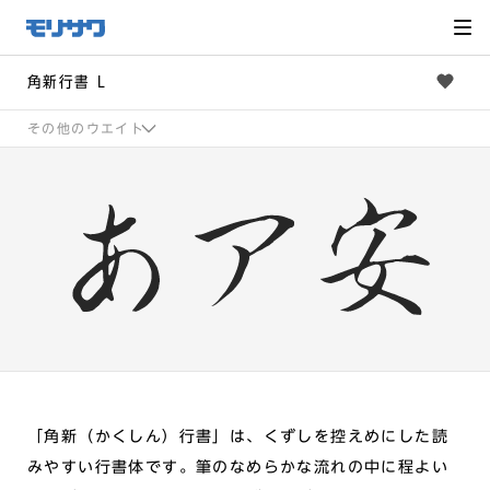
サイト
メ
ニュー
を読み
飛ばし
て本文
へ移動
角新行書 L
その他のウエイト
「角新（かくしん）行書」は、くずしを控えめにした読
みやすい行書体です。筆のなめらかな流れの中に程よい