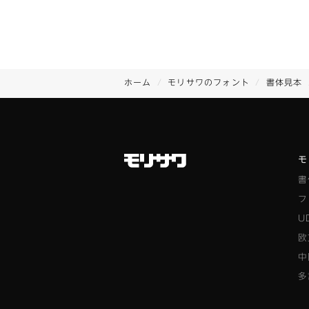
ホーム
モリサワのフォント
書体見本
モ
書
フ
U
欧
中
多