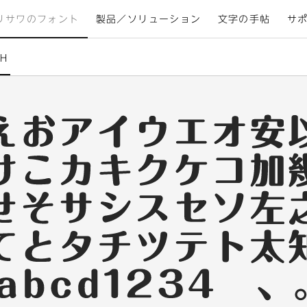
リサワのフォント
製品／ソリューション
文字の手帖
サ
H