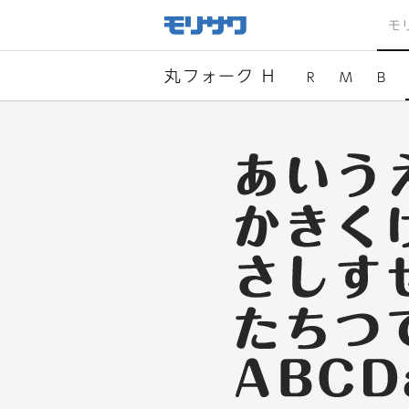
サイト
メ
モ
ニュー
を読み
飛ばし
て本文
へ移動
丸フォーク H
R
M
B