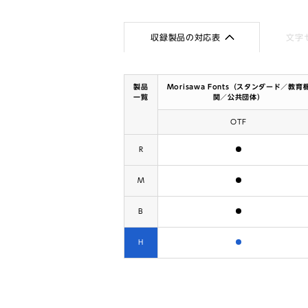
収録製品の対応表
文字
製品
Morisawa Fonts（スタンダード／教育
一覧
関／公共団体）
OTF
含まれます
R
含まれます
M
含まれます
B
含まれます
H