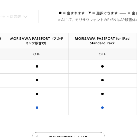
= 含まれます
= 選択できます
= 
セット対応表
※AJ1-7、モリサワフォントのPr5NはAP版書
機
MORISAWA PASSPORT（アカデ
MORISAWA PASSPORT for iPad
ミック版含む）
Standard Pack
OTF
OTF
含まれます
含まれます
含まれます
含まれます
含まれます
含まれます
含まれます
含まれます