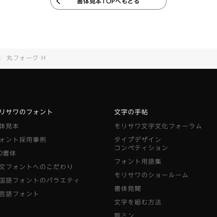
書体見本TOPへもどる
丸フォーク H
リサワのフォント
文字の手帖
体見本
モリサワ文字文化フォーラム
ォント採用事例
タイプデザイン
コンペティション
D書体
フォント用語集
文フォントへのこだわり
モリサワのショールーム
国語フォントのバラエティ
書体見聞
言語フォント
文字を組む方法
黎ミン