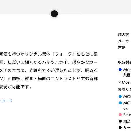
読み方
メーカ
言語
囲気を持つオリジナル書体「フォーク」をもとに誕
画、しだいに細くなるハネやハライ、緩やかなカー
収録製
Mo
をそのままに、先端を丸く処理したことで、明るく
共団
ク」と同様、縦画・横画のコントラストが生む新鮮
※Mor
表現が可能です。
異なり
MO
ンロード
MOR
ck
Sel
組込
サー