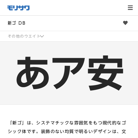
サイト
メ
ニュー
を読み
飛ばし
て本文
へ移動
新ゴ DB
その他のウエイト
「新ゴ」は、システマチックな雰囲気をもつ現代的なゴ
シック体です。装飾のない均質で明るいデザインは、文