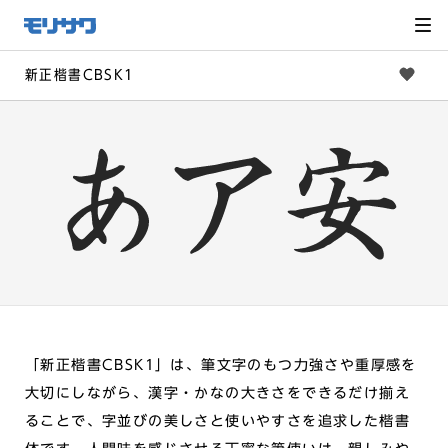
サイト
メ
ニュー
を読み
飛ばし
て本文
へ移動
新正楷書CBSK1
「新正楷書CBSK1」は、筆文字のもつ力強さや重厚感を
大切にしながら、漢字・かなの大きさをできるだけ揃え
ることで、字並びの美しさと使いやすさを追求した楷書