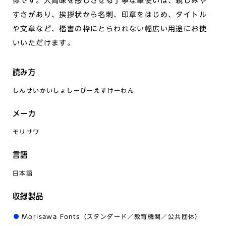
体です。人間味を感じさせる丁寧な筆使いは、親しみや
すさがあり、挨拶状から名刺、印章をはじめ、タイトル
や文章など、楷書の枠にとらわれない幅広い用途にお使
いいただけます。
読み方
しんせいかいしょしーびーえすけーわん
メーカ
モリサワ
言語
日本語
収録製品
Morisawa Fonts（スタンダード／教育機関／公共団体）