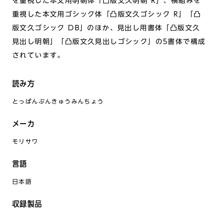
を重視した本文用明朝体「凸版文久明朝 R」、横組みを
重視した本文用ゴシック体「凸版文久ゴシック R」「凸
版文久ゴシック DB」のほか、見出し用書体「凸版文久
見出し明朝」「凸版文久見出しゴシック」の5書体で構成
されています。
読み方
とっぱんぶんきゅうみんちょう
メーカ
モリサワ
言語
日本語
収録製品