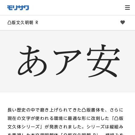
サイト
メ
ニュー
を読み
飛ばし
て本文
へ移動
凸版文久明朝 R
長い歴史の中で磨き上げられてきた凸版書体を、さらに
現在の文字が使われる環境に最適な形に改刻した「凸版
文久体シリーズ」が発表されました。シリーズは縦組み