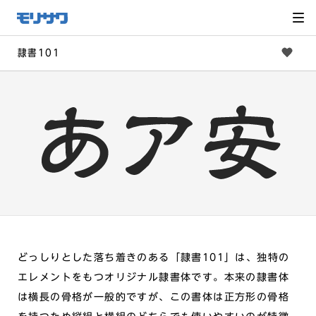
サイト
メ
ニュー
を読み
飛ばし
て本文
へ移動
隷書101
どっしりとした落ち着きのある「隷書101」は、独特の
エレメントをもつオリジナル隷書体です。本来の隷書体
は横長の骨格が一般的ですが、この書体は正方形の骨格