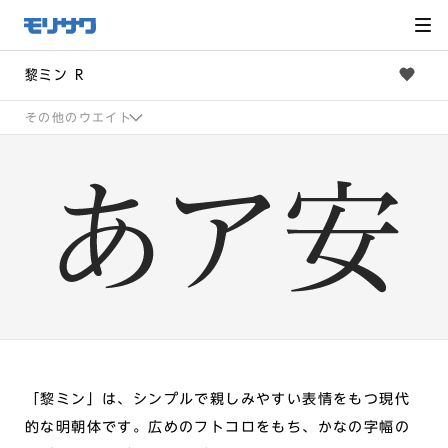
サイト
メ
ニュー
を読み
飛ばし
て本文
へ移動
黎ミン R
その他のウエイト
「黎ミン」は、シンプルで親しみやすい表情をもつ現代
的な明朝体です。広めのフトコロをもち、かなの字幅の