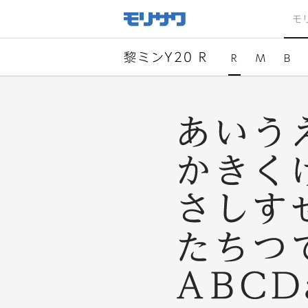
サイト
メ
モ
ニュー
を読み
飛ばし
て本文
へ移動
黎ミンY20 R
R
M
B