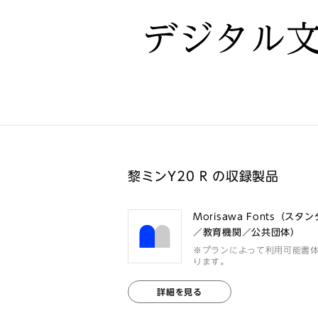
デジタル
黎ミンY20 R の収録製品
Morisawa Fonts（スタ
／教育機関／公共団体）
※プランによって利用可能書
ります。
詳細を見る