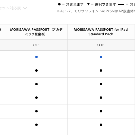
= 含まれます
= 選択できます
= 
セット対応表
※AJ1-7、モリサワフォントのPr5NはAP版書
機
MORISAWA PASSPORT（アカデ
MORISAWA PASSPORT for iPad
ミック版含む）
Standard Pack
OTF
OTF
含まれます
含まれます
含まれます
含まれます
含まれます
含まれます
含まれます
含まれます
含まれます
含まれます
含まれます
含まれます