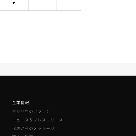
選択できます
含まれません
含まれません
企業情報
モリサワのビジョン
ニュース＆プレスリリース
代表からのメッセージ