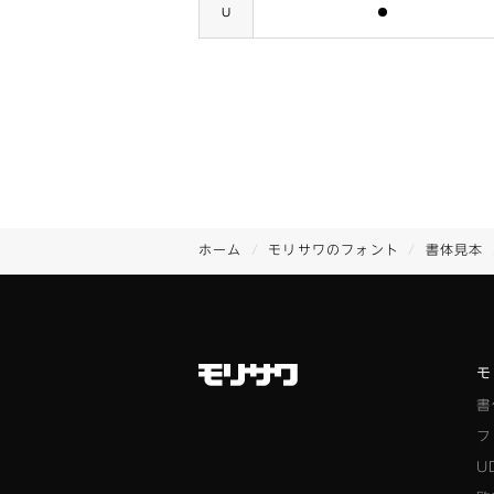
含まれます
U
ホーム
モリサワのフォント
書体見本
モ
書
フ
U