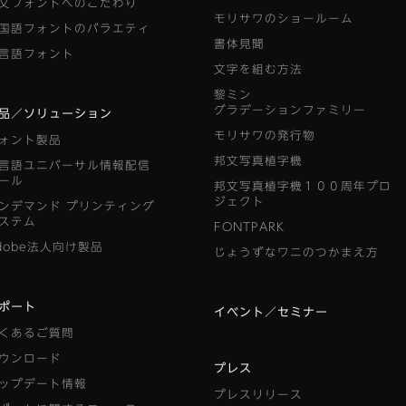
文フォントへのこだわり
モリサワのショールーム
国語フォントのバラエティ
書体見聞
言語フォント
文字を組む方法
黎ミン
グラデーションファミリー
品／ソリューション
モリサワの発行物
ォント製品
邦文写真植字機
言語ユニバーサル情報配信
ール
邦文写真植字機１００周年プロ
ジェクト
ンデマンド
プリンティング
ステム
FONTPARK
dobe法人向け製品
じょうずなワニのつかまえ方
ポート
イベント／セミナー
くあるご質問
ウンロード
プレス
ップデート情報
プレスリリース