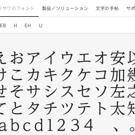
リサワのフォント
製品／ソリューション
文字の手帖
サ
EB
H
EH
U