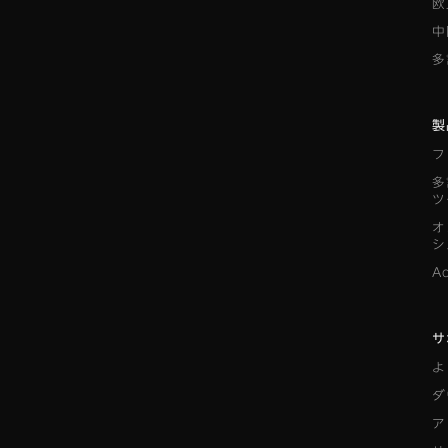
欧
中
多
製
フ
多
ツ
オ
シ
A
サ
よ
ダ
ア