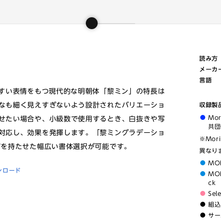
読み方
メーカ
言語
やすい表情をもつ現代的な明朝体「黎ミン」の特長は
なも細く見えすぎないよう設計されたバリエーショ
収録製
Mo
せたい場合や、小級数で使用するとき、白抜きや写
共団
対応し、効果を発揮します。「黎ミングラデーショ
※Mor
ジを持たせた幅広い書体選択が可能です。
異なり
MO
ンロード
MOR
ck
Sel
組込
サー