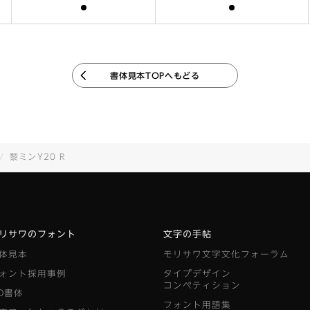
含まれます
含まれます
書体見本TOPへもどる
黎ミンY20 R
リサワのフォント
文字の手帖
体見本
モリサワ文字文化フォーラム
ォント採用事例
タイプデザイン
コンペティション
D書体
フォント用語集