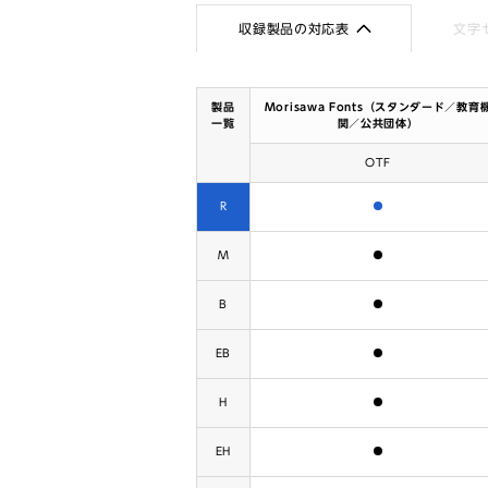
収録製品の対応表
文字
製品
Morisawa Fonts（スタンダード／教育
一覧
関／公共団体）
OTF
含まれます
R
含まれます
M
含まれます
B
含まれます
EB
含まれます
H
含まれます
EH