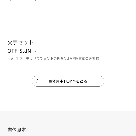
文字セット
OTF StdN, -
※AJ1-7、モリサワフォントのPr5NはAP版書体のみ対応
書体見本TOPへもどる
書体見本