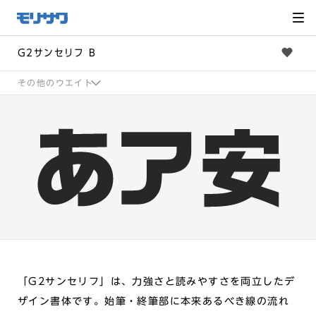
サイト
メ
ニュー
を読み
飛ばし
て本文
へ移動
G2サンセリフ B
その他のウエイト
「G2サンセリフ」は、力強さと読みやすさを両立したデ
ザイン書体です。始筆・終筆部に本来あるべき線の流れ