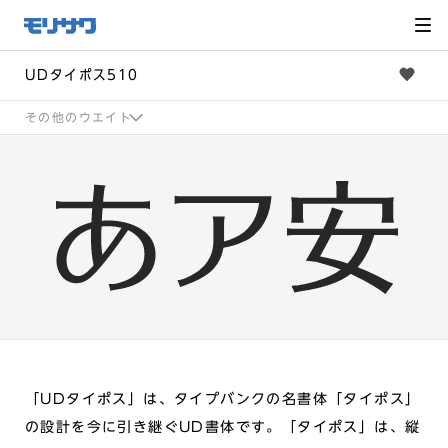
サイト
メ
ニュー
を読み
飛ばし
て本文
へ移動
UDタイポス510
その他のウエイト
「UDタイポス」は、タイプバンクの名書体「タイポス」
の設計を今に引き継ぐUD書体です。「タイポス」は、縦