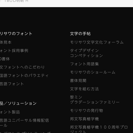
TBUD明朝 H
リサワのフォント
文字の手帖
体見本
モリサワ文字文化フォーラム
ォント採用事例
タイプデザイン
コンペティション
D書体
フォント用語集
文フォントへのこだわり
モリサワのショールーム
国語フォントのバラエティ
書体見聞
言語フォント
文字を組む方法
黎ミン
グラデーションファミリー
品／ソリューション
モリサワの発行物
ォント製品
邦文写真植字機
言語ユニバーサル情報配信
ール
邦文写真植字機１００周年プロ
ジェクト