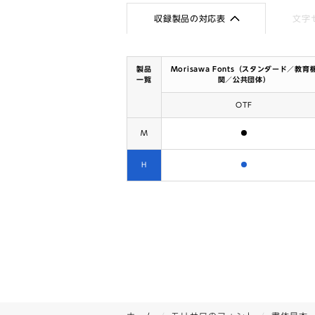
収録製品の対応表
文字
製品
Morisawa Fonts（スタンダード／教育
一覧
関／公共団体）
OTF
含まれます
M
含まれます
H