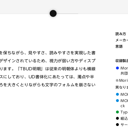
読み方
メーカ
言語
統を保ちながら、見やすさ、読みやすさを実現した書
デザインされているため、視力が弱い方やディスプ
収録製
Mo
ります。「TBUD明朝」は従来の明朝体よりも横線
共団
スにしており、UD書体化にあたっては、濁点や半
※Mor
ろを大きくとりながらも文字のフォルムを崩さない
異なり
MO
MOR
ck
Typ
組込
サー