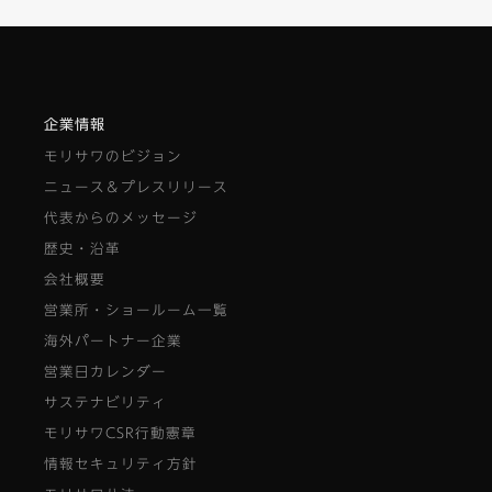
企業情報
モリサワのビジョン
ニュース＆プレスリリース
代表からのメッセージ
歴史・沿革
会社概要
営業所・ショールーム一覧
海外パートナー企業
営業日カレンダー
サステナビリティ
モリサワCSR行動憲章
情報セキュリティ方針