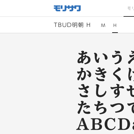
サイト
メ
モ
ニュー
を読み
飛ばし
て本文
へ移動
TBUD明朝 H
M
H