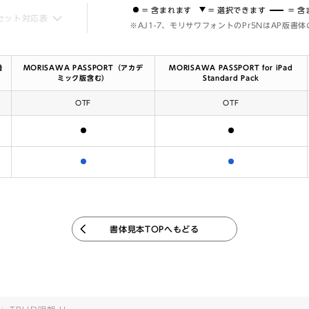
= 含まれます
= 選択できます
= 
セット対応表
※AJ1-7、モリサワフォントのPr5NはAP版書
機
MORISAWA PASSPORT（アカデ
MORISAWA PASSPORT for iPad
ミック版含む）
Standard Pack
OTF
OTF
含まれます
含まれます
含まれます
含まれます
書体見本TOPへもどる