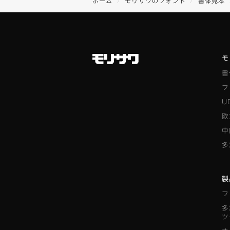
ホーム
モリサワのフォント
書体見本
モ
書
フ
U
欧
中
多
製
フ
多
ツ