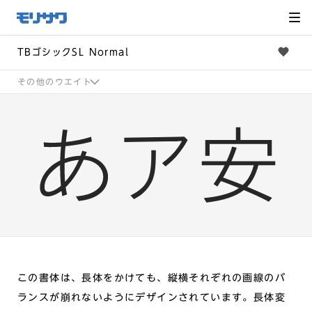
サイト
メ
ニュー
を読み
飛ばし
て本文
へ移動
TBゴシックSL Normal
その他のウエイト
この書体は、長体をかけても、縦横それぞれの画線のバ
ランスが崩れないようにデザインされています。長体変