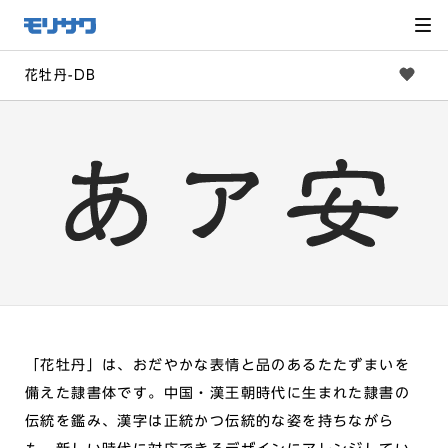
サイト
メ
ニュー
を読み
飛ばし
て本文
へ移動
花牡丹-DB
「花牡丹」は、おだやかな表情と品のあるたたずまいを
備えた隷書体です。中国・漢王朝時代に生まれた隷書の
伝統を鑑み、漢字は正統かつ伝統的な姿を持ちながら