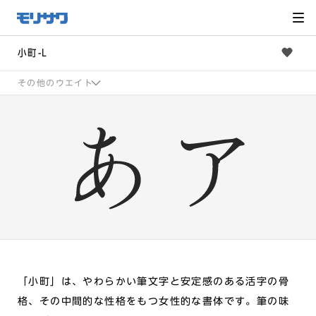
サイト
メ
ニュー
を読み
飛ばし
て本文
へ移動
小町-L
その他のウエイト
「小町」は、やわらかい筆文字と安定感のある活字の骨
格、その中間的な性格をもつ女性的な書体です。筆の味