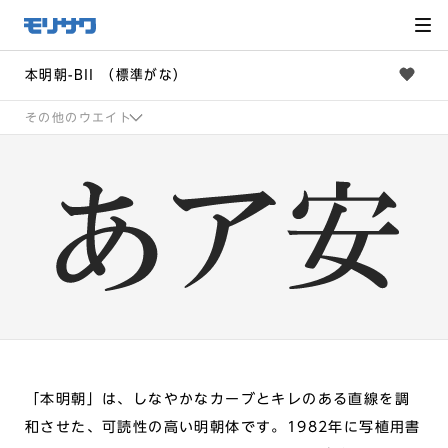
サイト
メ
ニュー
を読み
飛ばし
て本文
へ移動
本明朝-BII （標準がな）
その他のウエイト
「本明朝」は、しなやかなカーブとキレのある直線を調
和させた、可読性の高い明朝体です。1982年に写植用書