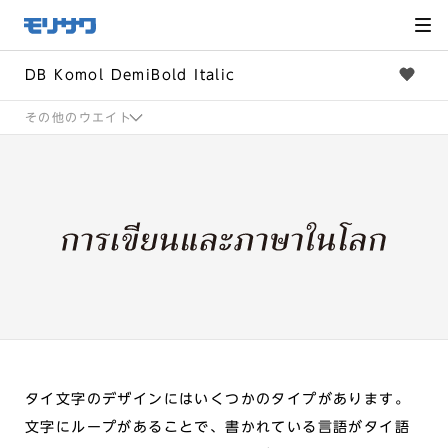
サイト
メ
ニュー
を読み
飛ばし
て本文
へ移動
DB Komol DemiBold Italic
その他のウエイト
タイ文字のデザインにはいくつかのタイプがあります。
文字にループがあることで、書かれている言語がタイ語