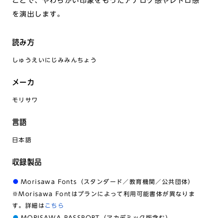
ことで、やわらかい印象をもったアナログ感やレトロ感
を演出します。
読み方
しゅうえいにじみみんちょう
メーカ
モリサワ
言語
日本語
収録製品
Morisawa Fonts（スタンダード／教育機関／公共団体）
※Morisawa Fontはプランによって利用可能書体が異なりま
す。詳細は
こちら
MORISAWA PASSPORT（アカデミック版含む）