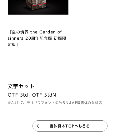
「空の境界 the Garden of
sinners 20周年記念版 初版限
定版」
文字セット
OTF Std, OTF StdN
※AJ1-7、モリサワフォントのPr5NはAP版書体のみ対応
書体見本TOPへもどる