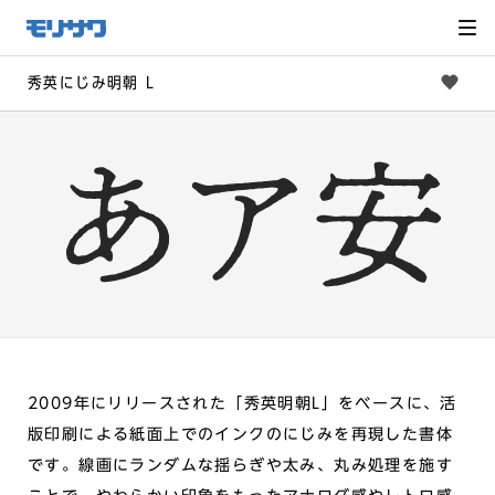
サイト
メ
ニュー
を読み
飛ばし
て本文
へ移動
秀英にじみ明朝 L
2009年にリリースされた「秀英明朝L」をベースに、活
版印刷による紙面上でのインクのにじみを再現した書体
です。線画にランダムな揺らぎや太み、丸み処理を施す