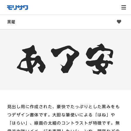
サイト
メ
ニュー
を読み
飛ばし
て本文
へ移動
黒曜
見出し用に作成された、豪快でたっぷりとした黒みをも
つデザイン書体です。大胆な筆使いによる「はね」や
「はらい」、線画の太細のコントラストが特徴です。無