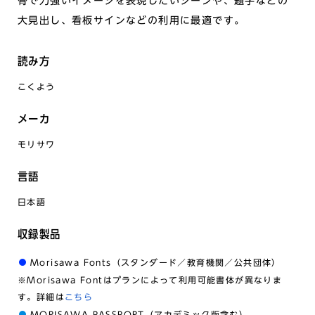
骨で力強いイメージを表現したいシーンや、題字などの
大見出し、看板サインなどの利用に最適です。
読み方
こくよう
メーカ
モリサワ
言語
日本語
収録製品
Morisawa Fonts（スタンダード／教育機関／公共団体）
※Morisawa Fontはプランによって利用可能書体が異なりま
す。詳細は
こちら
MORISAWA PASSPORT（アカデミック版含む）