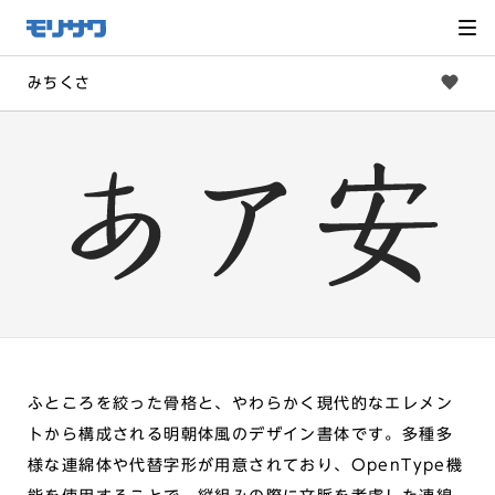
サイト
メ
ニュー
を読み
飛ばし
て本文
へ移動
みちくさ
ふところを絞った骨格と、やわらかく現代的なエレメン
トから構成される明朝体風のデザイン書体です。多種多
様な連綿体や代替字形が用意されており、OpenType機