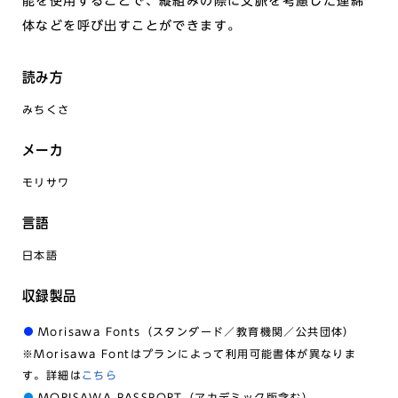
能を使用することで、縦組みの際に文脈を考慮した連綿
体などを呼び出すことができます。
読み方
みちくさ
メーカ
モリサワ
言語
日本語
収録製品
Morisawa Fonts（スタンダード／教育機関／公共団体）
※Morisawa Fontはプランによって利用可能書体が異なりま
す。詳細は
こちら
MORISAWA PASSPORT（アカデミック版含む）