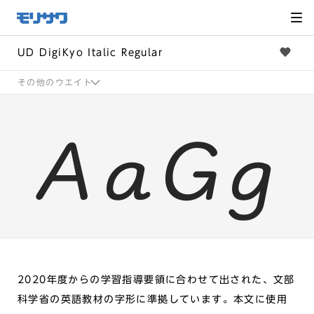
サイト
メ
ニュー
を読み
飛ばし
て本文
へ移動
UD DigiKyo Italic Regular
その他のウエイト
2020年度からの学習指導要領に合わせて出された、文部
科学省の英語教材の字形に準拠しています。本文に使用