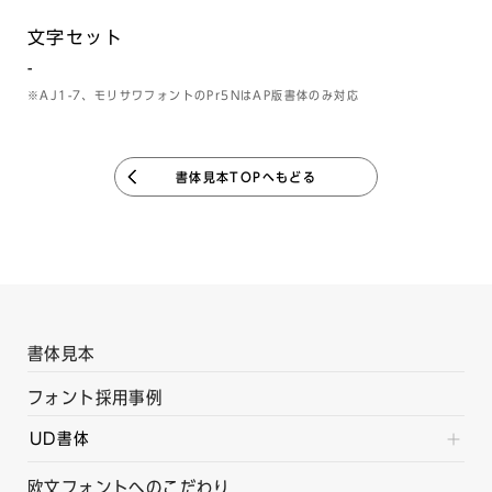
文字セット
-
※AJ1-7、モリサワフォントのPr5NはAP版書体のみ対応
書体見本TOPへもどる
書体見本
フォント採用事例
UD書体
欧文フォントへのこだわり