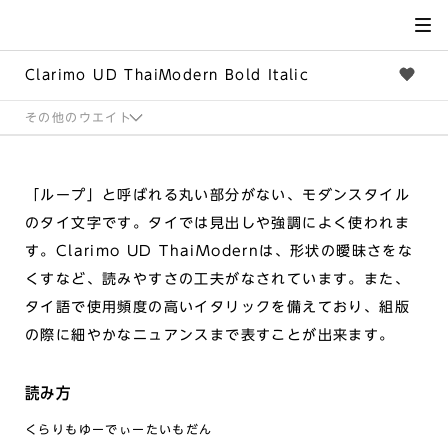
サイト
メ
ニュー
を読み
飛ばし
て本文
へ移動
Clarimo UD ThaiModern Bold Italic
その他のウエイト
「ループ」と呼ばれる丸い部分がない、モダンスタイル
のタイ文字です。タイでは見出しや強調によく使われま
す。Clarimo UD ThaiModernは、形状の曖昧さをな
くすなど、読みやすさの工夫がなされています。また、
タイ語で使用頻度の高いイタリックを備えており、組版
の際に細やかなニュアンスまで表すことが出来ます。
読み方
くらりもゆーでぃーたいもだん