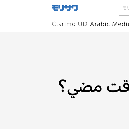
サイト
メ
モ
ニュー
を読み
飛ばし
て本文
へ移動
Clarimo UD Arabic Med