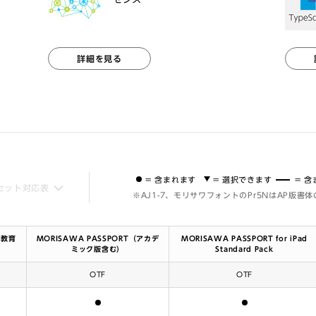
詳細を見る
= 含まれます
= 選択できます
= 
セット対応表
※AJ1-7、モリサワフォントのPr5NはAP版書
／教育
MORISAWA PASSPORT（アカデ
MORISAWA PASSPORT for iPad
ミック版含む）
Standard Pack
OTF
OTF
含まれます
含まれます