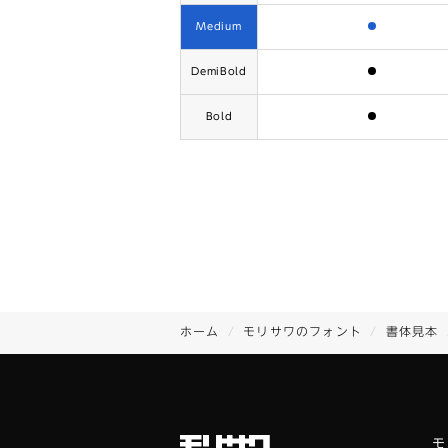
含まれます
Medium
含まれます
DemiBold
含まれます
Bold
ホーム
モリサワのフォント
書体見本
モ