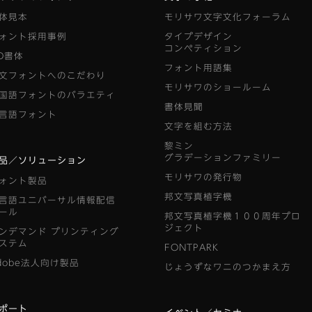
体見本
モリサワ文字文化フォーラム
ォント採用事例
タイプデザイン
コンペティション
D書体
フォント用語集
文フォントへのこだわり
モリサワのショールーム
国語フォントのバラエティ
書体見聞
言語フォント
文字を組む方法
黎ミン
グラデーションファミリー
品／ソリューション
モリサワの発行物
ォント製品
邦文写真植字機
言語ユニバーサル情報配信
ール
邦文写真植字機１００周年プロ
ジェクト
ンデマンド
プリンティング
ステム
FONTPARK
dobe法人向け製品
じょうずなワニのつかまえ方
ポート