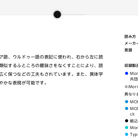
読み方
メーカ
言語
ア語、ウルドゥー語の表記に使われ、右から左に読
類似するふところの曖昧さをなくすことにより、読
収録製
Mo
広く保つなどの工夫もされています。また、異体字
共団
やかな表現が可能です。
※Mor
異なり
MO
MOR
ck
組込
Mo
Typ