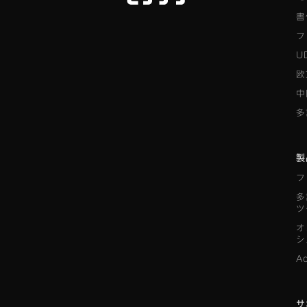
書
フ
U
欧
中
多
製
フ
多
ツ
オ
シ
A
サ