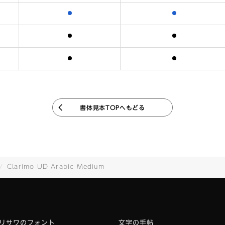
含まれます
含まれます
含まれます
含まれます
含まれます
含まれます
書体見本TOPへもどる
Clarimo UD Arabic Medium
リサワのフォント
文字の手帖