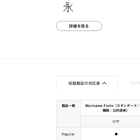
詳細を見る
収録製品の対応表
文字
製品一覧
Morisawa Fonts（スタンダード
機関／公共団体）
OTF
含まれます
Regular