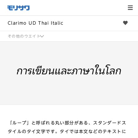
サイト
メ
ニュー
を読み
飛ばし
て本文
へ移動
Clarimo UD Thai Italic
その他のウエイト
「ループ」と呼ばれる丸い部分がある、スタンダードス
タイルのタイ文字です。タイでは本文などのテキストに