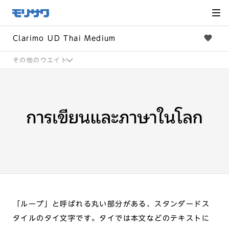
サイト
メ
ニュー
を読み
飛ばし
て本文
へ移動
Clarimo UD Thai Medium
その他のウエイト
「ループ」と呼ばれる丸い部分がある、スタンダードス
タイルのタイ文字です。タイでは本文などのテキストに