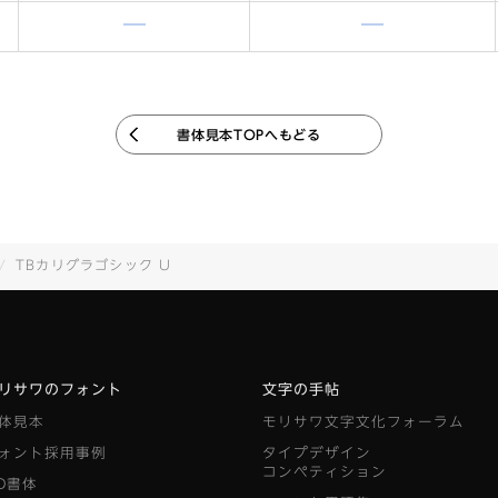
含まれません
含まれません
書体見本TOPへもどる
TBカリグラゴシック U
リサワのフォント
文字の手帖
体見本
モリサワ文字文化フォーラム
ォント採用事例
タイプデザイン
コンペティション
D書体