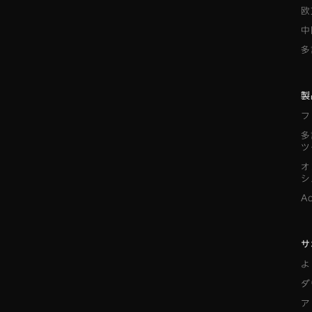
欧
中
多
製
フ
多
ツ
オ
シ
A
サ
よ
ダ
ア