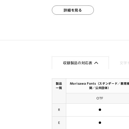
詳細を見る
収録製品の対応表
文字
製品
Morisawa Fonts（スタンダード／教育
一覧
関／公共団体）
OTF
含まれます
R
含まれます
E