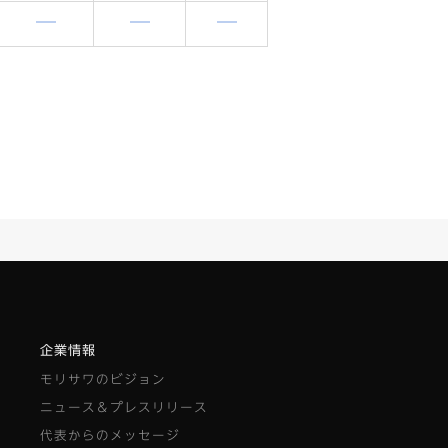
含まれません
含まれません
含まれません
企業情報
モリサワのビジョン
ニュース＆プレスリリース
代表からのメッセージ