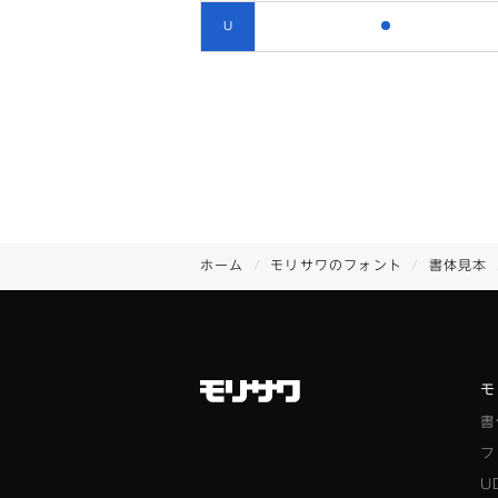
含まれます
U
ホーム
モリサワのフォント
書体見本
モ
書
フ
U