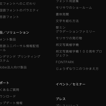
フォント用語集
文フォントへのこだわり
モリサワのショールーム
国語フォントのバラエティ
書体見聞
言語フォント
文字を組む方法
黎ミン
グラデーションファミリー
品／ソリューション
モリサワの発行物
ォント製品
邦文写真植字機
言語ユニバーサル情報配信
ール
邦文写真植字機１００周年プロ
ジェクト
ンデマンド
プリンティング
ステム
FONTPARK
dobe法人向け製品
じょうずなワニのつかまえ方
ポート
イベント／セミナー
くあるご質問
ウンロード
プレス
ップデート情報
プレスリリース