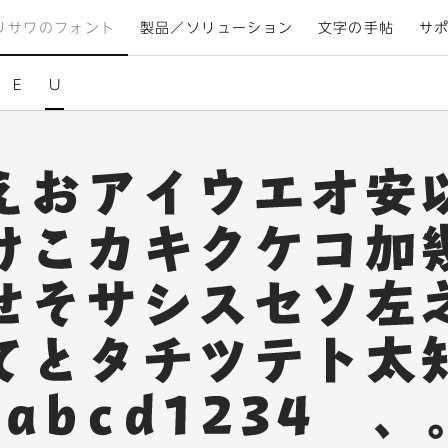
リサワのフォント
製品／ソリューション
文字の手帖
サ
E
U