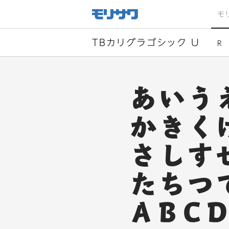
サイト
メ
モ
ニュー
を読み
飛ばし
て本文
へ移動
TBカリグラゴシック U
R