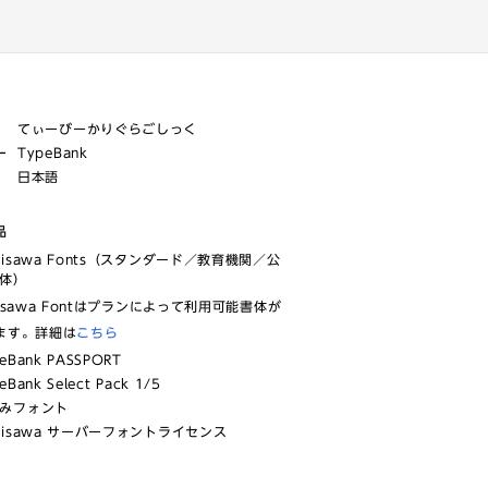
てぃーびーかりぐらごしっく
ー
TypeBank
日本語
品
risawa Fonts（スタンダード／教育機関／公
体）
isawa Fontはプランによって利用可能書体が
ます。詳細は
こちら
eBank PASSPORT
eBank Select Pack 1/5
みフォント
risawa サーバーフォントライセンス