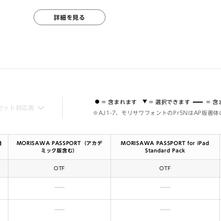
詳細を見る
= 含まれます
= 選択できます
= 
セット対応表
※AJ1-7、モリサワフォントのPr5NはAP版書
機
MORISAWA PASSPORT（アカデ
MORISAWA PASSPORT for iPad
ミック版含む）
Standard Pack
OTF
OTF
含まれません
含まれません
含まれません
含まれません