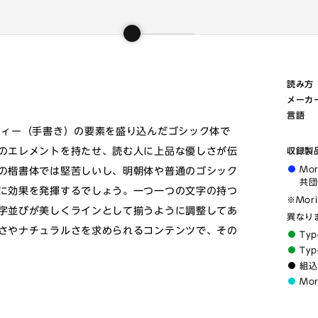
読み方
メーカ
言語
フィー（手書き）の要素を盛り込んだゴシック体で
のエレメントを持たせ、読む人に上品な優しさが伝
収録製
Mo
の楷書体では堅苦しいし、明朝体や普通のゴシック
共団
に効果を発揮するでしょう。一つ一つの文字の持つ
※Mor
字並びが美しくラインとして揃うように調整してあ
異なり
さやナチュラルさを求められるコンテンツで、その
Typ
Typ
組込
Mo