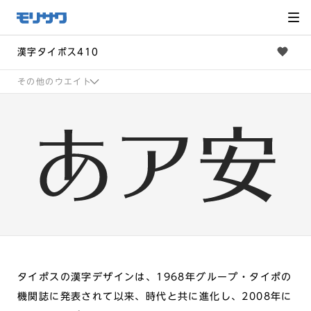
サイト
メ
ニュー
を読み
飛ばし
て本文
へ移動
漢字タイポス410
その他のウエイト
タイポスの漢字デザインは、1968年グループ・タイポの
機関誌に発表されて以来、時代と共に進化し、2008年に