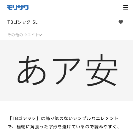
サイト
メ
ニュー
を読み
飛ばし
て本文
へ移動
TBゴシック SL
その他のウエイト
「TBゴシック」は飾り気のないシンプルなエレメント
で、極端に角張った字形を避けているので読みやすく、