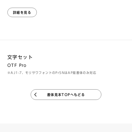
詳細を見る
文字セット
OTF Pro
※AJ1-7、モリサワフォントのPr5NはAP版書体のみ対応
書体見本TOPへもどる