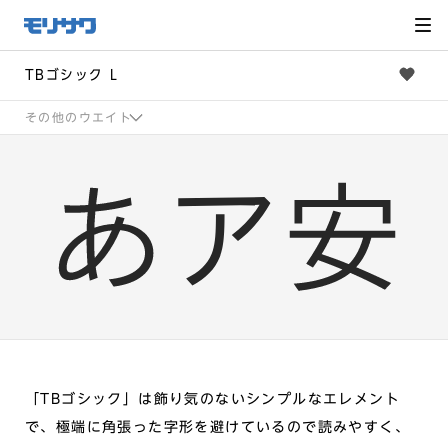
サイト
メ
ニュー
を読み
飛ばし
て本文
へ移動
TBゴシック L
その他のウエイト
「TBゴシック」は飾り気のないシンプルなエレメント
で、極端に角張った字形を避けているので読みやすく、