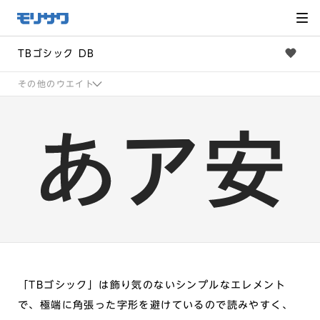
サイト
メ
ニュー
を読み
飛ばし
て本文
へ移動
TBゴシック DB
その他のウエイト
「TBゴシック」は飾り気のないシンプルなエレメント
で、極端に角張った字形を避けているので読みやすく、