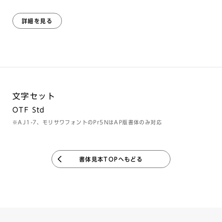
詳細を見る
文字セット
OTF Std
※AJ1-7、モリサワフォントのPr5NはAP版書体のみ対応
書体見本TOPへもどる