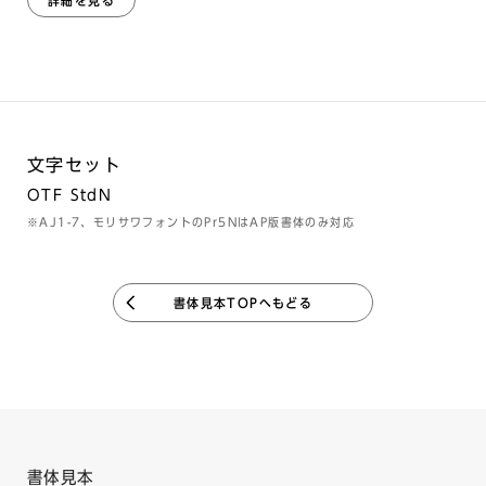
詳細を見る
文字セット
OTF StdN
※AJ1-7、モリサワフォントのPr5NはAP版書体のみ対応
書体見本TOPへもどる
書体見本