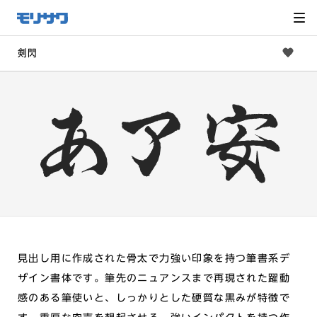
サイト
メ
ニュー
を読み
飛ばし
て本文
へ移動
剣閃
見出し用に作成された骨太で力強い印象を持つ筆書系デ
ザイン書体です。筆先のニュアンスまで再現された躍動
感のある筆使いと、しっかりとした硬質な黒みが特徴で