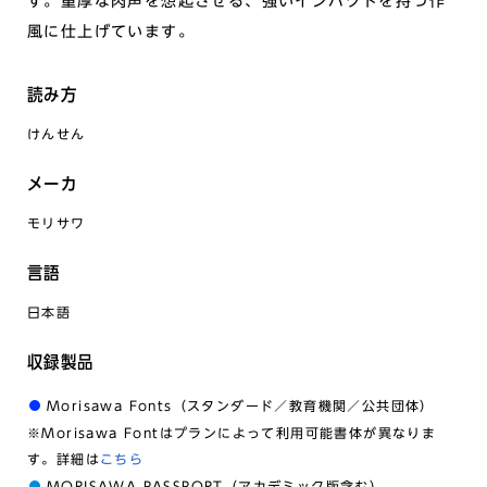
す。重厚な肉声を想起させる、強いインパクトを持つ作
風に仕上げています。
読み方
けんせん
メーカ
モリサワ
言語
日本語
収録製品
Morisawa Fonts（スタンダード／教育機関／公共団体）
※Morisawa Fontはプランによって利用可能書体が異なりま
す。詳細は
こちら
MORISAWA PASSPORT（アカデミック版含む）