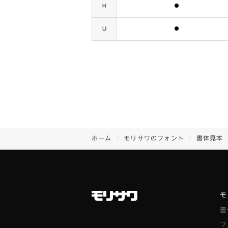
含まれます
H
含まれます
U
ホーム
モリサワのフォント
書体見本
モ
書
フ