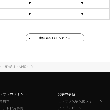
含まれます
含まれます
含まれます
含まれます
書体見本TOPへもどる
UD新ゴ（AP版） R
リサワのフォント
文字の手帖
体見本
モリサワ文字文化フォーラム
ォント採用事例
タイプデザイン