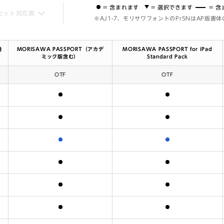
= 含まれます
= 選択できます
= 
セット対応表
※AJ1-7、モリサワフォントのPr5NはAP版書
機
MORISAWA PASSPORT（アカデ
MORISAWA PASSPORT for iPad
ミック版含む）
Standard Pack
OTF
OTF
含まれます
含まれます
含まれます
含まれます
含まれます
含まれます
含まれます
含まれます
含まれます
含まれます
含まれます
含まれます