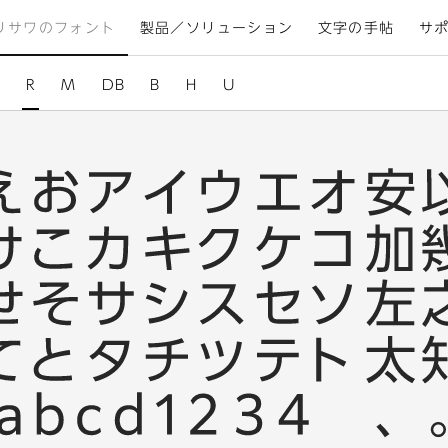
リサワのフォント
製品／ソリューション
文字の手帖
サ
R
M
DB
B
H
U