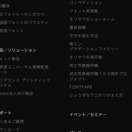
コンペティション
D書体
フォント用語集
文フォントへのこだわり
モリサワのショールーム
国語フォントのバラエティ
書体見聞
言語フォント
文字を組む方法
黎ミン
グラデーションファミリー
品／ソリューション
モリサワの発行物
ォント製品
邦文写真植字機
言語ユニバーサル情報配信
ール
邦文写真植字機１００周年プロ
ジェクト
ンデマンド
プリンティング
ステム
FONTPARK
dobe法人向け製品
じょうずなワニのつかまえ方
ポート
イベント／セミナー
くあるご質問
ウンロード