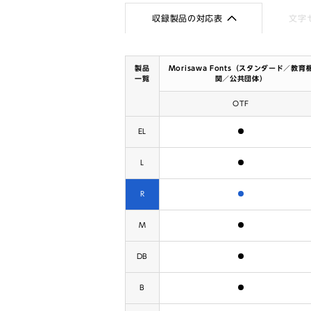
収録製品の対応表
文字
製品
Morisawa Fonts（スタンダード／教育
一覧
関／公共団体）
OTF
含まれます
EL
含まれます
L
含まれます
R
含まれます
M
含まれます
DB
含まれます
B