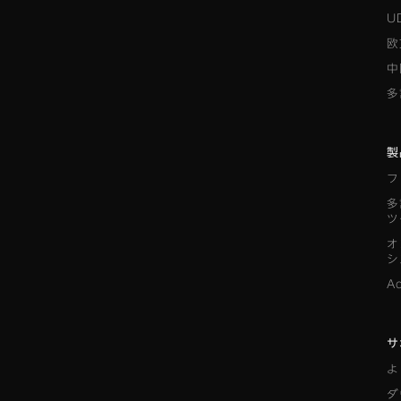
U
欧
中
多
製
フ
多
ツ
オ
シ
A
サ
よ
ダ