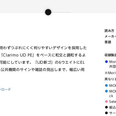
読み方
メーカ
言語
を問わずつぶれにくく判りやすいデザインを採用した
larimo UD PE」をベースに和文と調和するよ
収録製
Mo
可能にしています。「UD新ゴ」の6ウエイトにEL
共団
ら公共機関のサインや雑誌の見出しまで、幅広い用
※Mor
異なり
MO
ンロード
MOR
ck
Sel
組込
サー