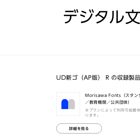
デジタル
UD新ゴ（AP版） R の収録製
Morisawa Fonts（スタ
／教育機関／公共団体）
※プランによって利用可能書
ります。
詳細を見る