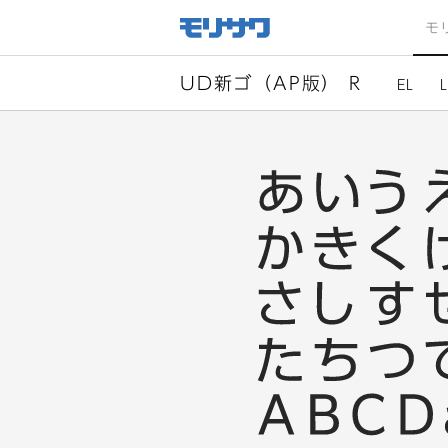
サイト
メ
モ
ニュー
を読み
飛ばし
て本文
へ移動
UD新ゴ（AP版） R
EL
L