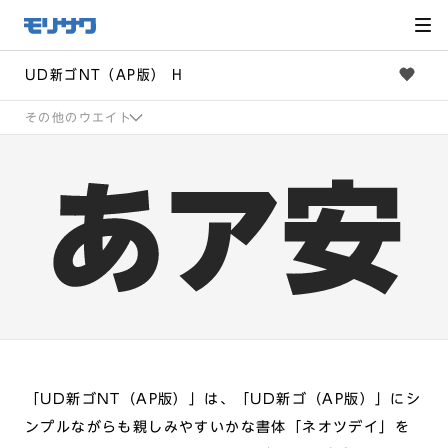
サイト
メ
ニュー
を読み
飛ばし
て本文
へ移動
UD新ゴNT（AP版） H
その他のウエイト
「UD新ゴNT（AP版）」は、「UD新ゴ（AP版）」にシ
ンプルながらも親しみやすいかな書体「ネオツデイ」を