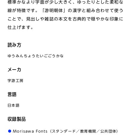
標準かなより字面が少し大きく、ゆったりとした柔和な
線が特徴です。「游明朝体」の漢字と組み合わせて使う
ことで、見出しや雑誌の本文を古典的で穏やかな印象に
仕上げます。
読み方
ゆうみんちょうたいごごうかな
メーカ
字游工房
言語
日本語
収録製品
Morisawa Fonts（スタンダード／教育機関／公共団体）