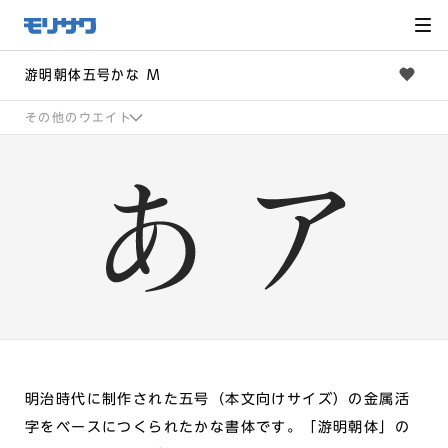
サイト
メ
ニュー
を読み
飛ばし
て本文
へ移動
游明朝体五号かな M
その他のウエイト
明治時代に制作された五号（本文向けサイズ）の金属活
字をベースにつくられたかな書体です。「游明朝体」の