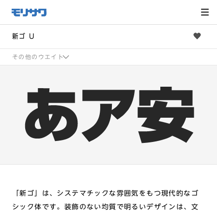
サイト
メ
ニュー
を読み
飛ばし
て本文
へ移動
新ゴ U
その他のウエイト
「新ゴ」は、システマチックな雰囲気をもつ現代的なゴ
シック体です。装飾のない均質で明るいデザインは、文