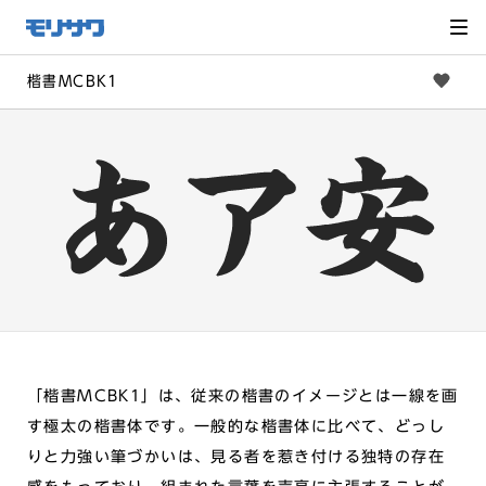
サイト
メ
ニュー
を読み
飛ばし
て本文
へ移動
楷書MCBK1
「楷書MCBK1」は、従来の楷書のイメージとは一線を画
す極太の楷書体です。一般的な楷書体に比べて、どっし
りと力強い筆づかいは、見る者を惹き付ける独特の存在