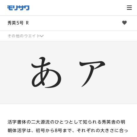
サイト
メ
ニュー
を読み
飛ばし
て本文
へ移動
秀英5号 R
その他のウエイト
活字書体の二大源流のひとつとして知られる秀英舎の明
朝体活字は、初号から8号まで、それぞれの大きさに合っ