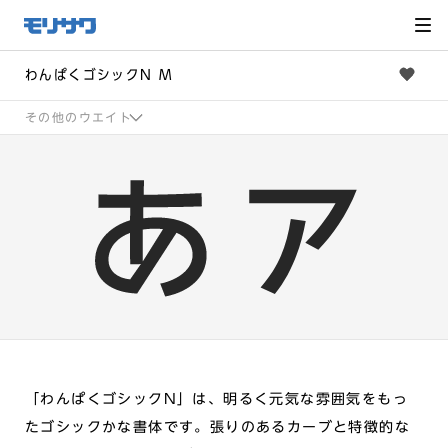
サイト
メ
ニュー
を読み
飛ばし
て本文
へ移動
わんぱくゴシックN M
その他のウエイト
「わんぱくゴシックN」は、明るく元気な雰囲気をもっ
たゴシックかな書体です。張りのあるカーブと特徴的な