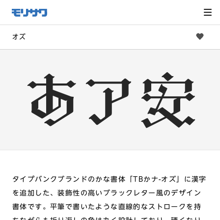
サイト
メ
ニュー
を読み
飛ばし
て本文
へ移動
オズ
タイプバンクブランドのかな書体「TBかナ-オズ」に漢字
を追加した、装飾性の高いブラックレター風のデザイン
書体です。平筆で書いたような直線的なストロークを持