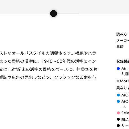
読み方
メーカ
言語
ストなオールドスタイルの明朝体です。横線やハラ
った骨格の漢字に、1940〜60年代の活字にイン
収録製
Mo
文は15世紀末の活字の骨格をベースに、無骨さを強
共団
雑誌や広告の見出しなどで、クラシックな印象を与
※Mor
異なり
MO
MOR
ck
Sel
組込
サー