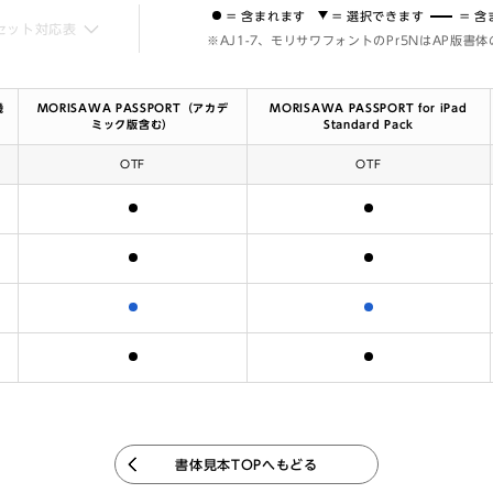
= 含まれます
= 選択できます
= 
セット対応表
※AJ1-7、モリサワフォントのPr5NはAP版書
機
MORISAWA PASSPORT（アカデ
MORISAWA PASSPORT for iPad
ミック版含む）
Standard Pack
OTF
OTF
含まれます
含まれます
含まれます
含まれます
含まれます
含まれます
含まれます
含まれます
書体見本TOPへもどる