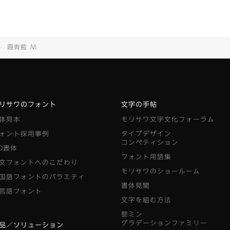
霞青藍 M
リサワのフォント
文字の手帖
体見本
モリサワ文字文化フォーラム
ォント採用事例
タイプデザイン
コンペティション
D書体
フォント用語集
文フォントへのこだわり
モリサワのショールーム
国語フォントのバラエティ
書体見聞
言語フォント
文字を組む方法
黎ミン
グラデーションファミリー
品／ソリューション