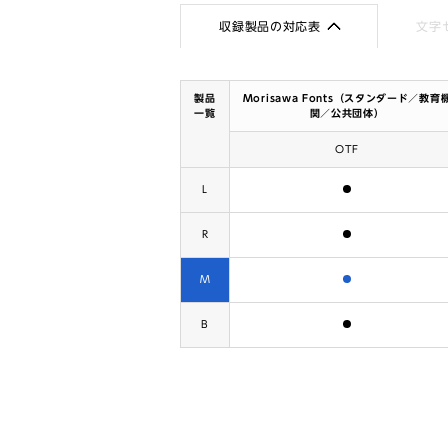
収録製品の対応表
文字
製品
Morisawa Fonts（スタンダード／教育
一覧
関／公共団体）
OTF
含まれます
L
含まれます
R
含まれます
M
含まれます
B