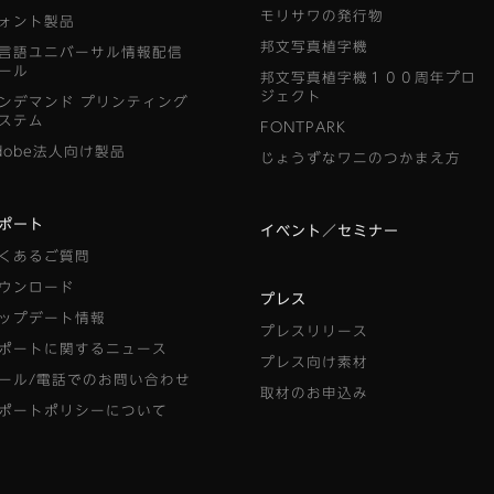
モリサワの発行物
ォント製品
邦文写真植字機
言語ユニバーサル情報配信
ール
邦文写真植字機１００周年プロ
ジェクト
ンデマンド
プリンティング
ステム
FONTPARK
dobe法人向け製品
じょうずなワニのつかまえ方
ポート
イベント／セミナー
くあるご質問
ウンロード
プレス
ップデート情報
プレスリリース
ポートに関するニュース
プレス向け素材
ール/電話でのお問い合わせ
取材のお申込み
ポートポリシーについて