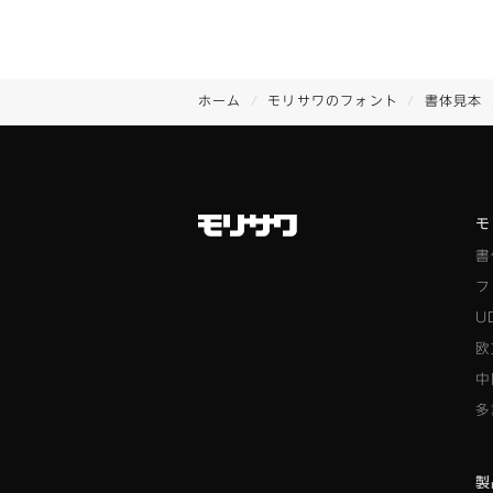
ホーム
モリサワのフォント
書体見本
モ
書
フ
U
欧
中
多
製