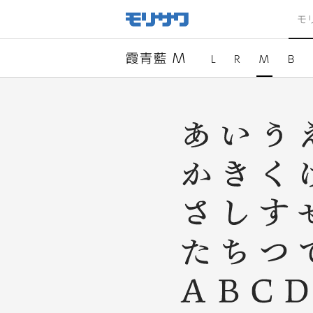
サイト
メ
モ
ニュー
を読み
飛ばし
て本文
へ移動
霞青藍 M
L
R
M
B