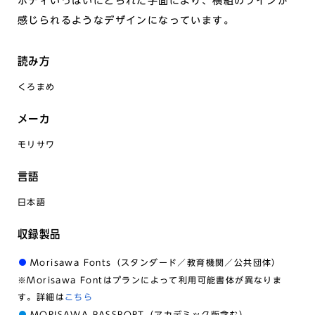
ボディいっぱいにとられた字面により、横組のラインが
感じられるようなデザインになっています。
読み方
くろまめ
メーカ
モリサワ
言語
日本語
収録製品
Morisawa Fonts（スタンダード／教育機関／公共団体）
※Morisawa Fontはプランによって利用可能書体が異なりま
す。詳細は
こちら
MORISAWA PASSPORT（アカデミック版含む）