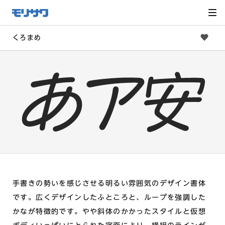
サイト
メ
ニュー
を読み
飛ばし
て本文
へ移動
くろまめ
手書きの勢いを感じさせる明るい雰囲気のデザイン書体
です。広くデザインしたふところと、ループを強調した
かなが特徴的です。やや斜体のかかったスタイルと仮想