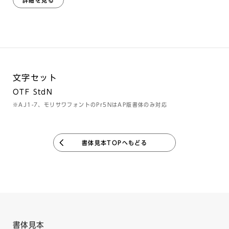
詳細を見る
文字セット
OTF StdN
※AJ1-7、モリサワフォントのPr5NはAP版書体のみ対応
書体見本TOPへもどる
書体見本