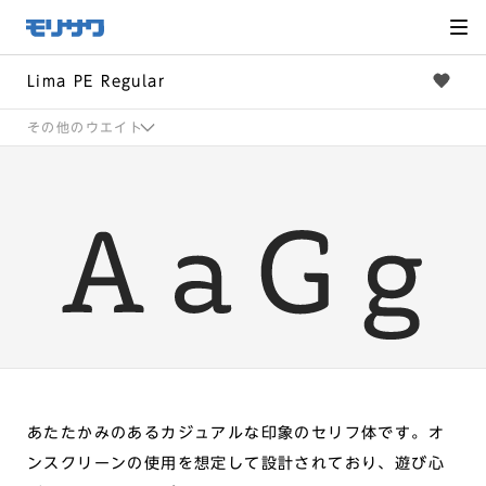
サイト
メ
ニュー
を読み
飛ばし
て本文
へ移動
Lima PE Regular
その他のウエイト
あたたかみのあるカジュアルな印象のセリフ体です。オ
ンスクリーンの使用を想定して設計されており、遊び心