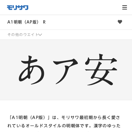
サイト
メ
ニュー
を読み
飛ばし
て本文
へ移動
A1明朝（AP版） R
その他のウエイト
「A1明朝（AP版）」は、モリサワ最初期から長く愛さ
れているオールドスタイルの明朝体です。漢字のゆった