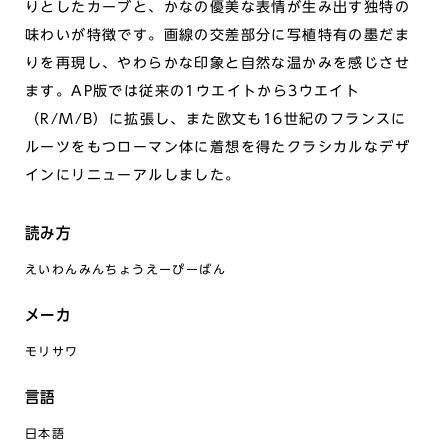
りとしたカーブと、かなの優美な表情が生み出す独特の
味わいが特徴です。画線の交差部分に写植特有の墨だま
りを再現し、やわらかな印象と自然な温かみを感じさせ
ます。AP版では従来の1ウエイトから3ウエイト
（R/M/B）に拡張し、また欧文も16世紀のフランスに
ルーツをもつローマン体に着想を得たクラシカルなデザ
インにリニューアルしました。
読み方
えいわんみんちょうえーぴーばん
メーカ
モリサワ
言語
日本語