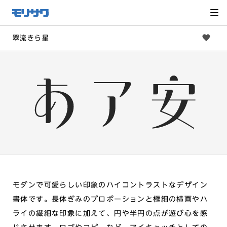
サイト
メ
ニュー
を読み
飛ばし
て本文
へ移動
翠流きら星
モダンで可愛らしい印象のハイコントラストなデザイン
書体です。長体ぎみのプロポーションと極細の横画やハ
ライの繊細な印象に加えて、円や半円の点が遊び心を感