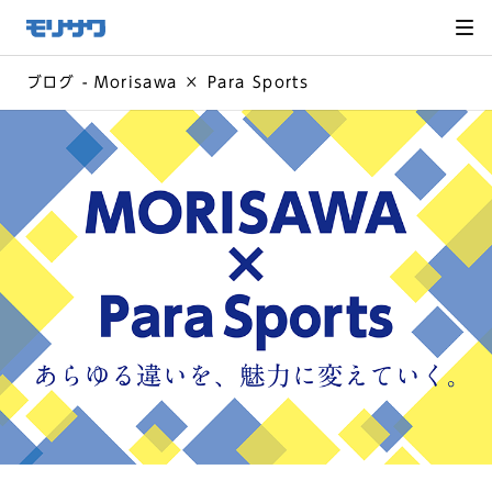
サイト
メ
ニュー
を読み
飛ばし
て本文
へ移動
ブログ - Morisawa × Para Sports