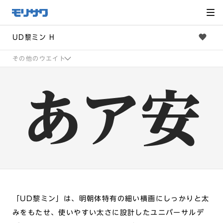
サイト
メ
ニュー
を読み
飛ばし
て本文
へ移動
UD黎ミン H
その他のウエイト
「UD黎ミン」は、明朝体特有の細い横画にしっかりと太
みをもたせ、使いやすい太さに設計したユニバーサルデ